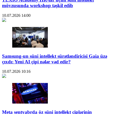
mövzusunda workshop təşkil edib
10.07.2026
14:00
Samsung-un süni intellekt sürətləndiricisi Gaia üzə
çıxdı: Yeni AI çipi nələr vəd edir?
10.07.2026
10:16
Meta sentyabrda öz süni intellekt çiplərinin