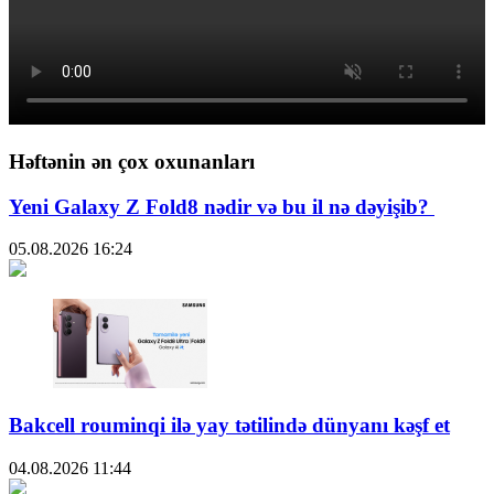
Həftənin ən çox oxunanları
Yeni Galaxy Z Fold8 nədir və bu il nə dəyişib?
05.08.2026
16:24
Bakcell rouminqi ilə yay tətilində dünyanı kəşf et
04.08.2026
11:44