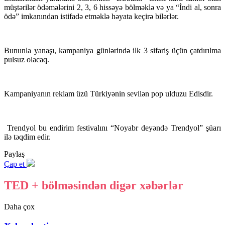
müştərilər ödəmələrini 2, 3, ​6 hissəyə bölməklə və ya “İndi al, sonra
ödə” imkanından istifadə etməklə həyata keçirə bilərlər.
Bununla yanaşı, kampaniya günlərində ilk 3 sifariş üçün çatdırılma
pulsuz olacaq.
Kampaniyanın reklam üzü Türkiyənin sevilən pop ulduzu Edisdir.
Trendyol bu endirim festivalını “Noyabr deyəndə Trendyol” şüarı
ilə təqdim edir.
Paylaş
Çap et
TED + bölməsindən digər xəbərlər
Daha çox