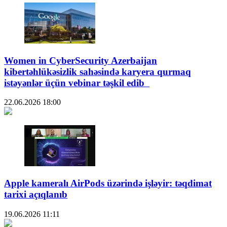
Women in CyberSecurity Azerbaijan
kibertəhlükəsizlik sahəsində karyera qurmaq
istəyənlər üçün vebinar təşkil edib
22.06.2026
18:00
Apple kameralı AirPods üzərində işləyir: təqdimat
tarixi açıqlanıb
19.06.2026
11:11