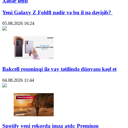
Xəbər lenti
Yeni Galaxy Z Fold8 nədir və bu il nə dəyişib?
05.08.2026
16:24
Bakcell rouminqi ilə yay tətilində dünyanı kəşf et
04.08.2026
11:44
Spotify yeni rekorda imza atdı: Premium