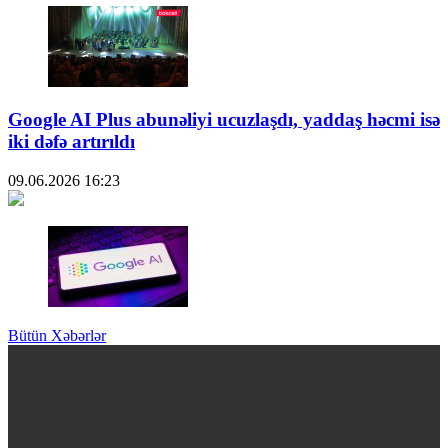
Google AI Plus abunəliyi ucuzlaşdı, yaddaş həcmi isə
iki dəfə artırıldı
09.06.2026
16:23
Bütün Xəbərlər