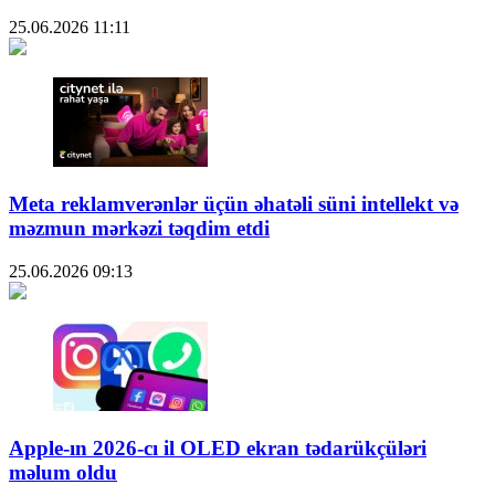
25.06.2026
11:11
Meta reklamverənlər üçün əhatəli süni intellekt və
məzmun mərkəzi təqdim etdi
25.06.2026
09:13
Apple-ın 2026-cı il OLED ekran tədarükçüləri
məlum oldu