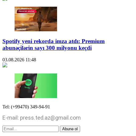
Spotify yeni rekorda imza atdı: Premium
abunəçilərin sayı 300 milyonu keçdi
03.08.2026
11:48
Tel: (+99470) 349-94-91
E-mail: press.ted.az@gmail.com
Abunə ol