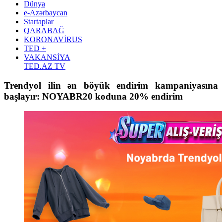
Dünya
e-Azərbaycan
Startaplar
QARABAĞ
KORONAVİRUS
TED +
VAKANSİYA
TED.AZ TV
Trendyol ilin ən böyük endirim kampaniyasına
başlayır: NOYABR20 koduna 20% endirim