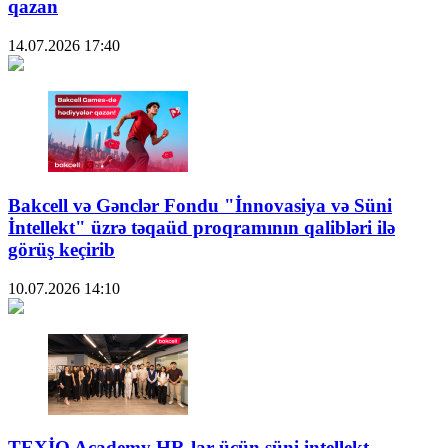
qazan
14.07.2026
17:40
Bakcell və Gənclər Fondu "İnnovasiya və Süni
İntellekt" üzrə təqaüd proqramının qalibləri ilə
görüş keçirib
10.07.2026
14:10
TEXİO Academy HR-lar üçün süni intellekt