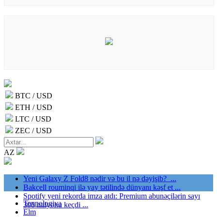
BTC / USD
ETH / USD
LTC / USD
ZEC / USD
AZ
Yeni Galaxy Z Fold8 nədir və bu il nə dəyişib? ...
Bakcell rouminqi ilə yay tətilində dünyanı kəşf et ...
Spotify yeni rekorda imza atdı: Premium abunəçilərin sayı
Texnologiya
300 milyonu keçdi ...
Elm