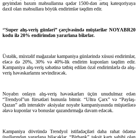
geyimdən baxım məhsullarına qədər 1500-dən artıq kateqoriyaya
daxil olan məhsullara böyük endirimlər təqdim edir.
‘’Super alış-veriş günləri” çərçivəsində müştərilər NOYABR20
kodu ilə 20% endirimdən yararlana bilərlər.
Üstəlik, müxtəlif mağazalar kampaniya günlərində xüsusi endirimlər,
eləcə də 20%, 30% və 40%-lik endirim kuponları təqdim edir.
Kampaniya alış-veriş səbətinə tətbiq edilən özəl endirimlərlə də alış-
veriş həvəskarlarını sevindirəcək.
Noyabrı onlayn alış-veriş həvəskarları üçün unudulmaz edən
“Trendyol”un fürsətləri bununla bitmir. “Ultra Çarx” və “Paylaş-
Qazan” adlı interaktiv aksiyalar noyabr kampaniyasında müştərilərə
əlavə kuponlar və bonuslar qazandırmağa davam edəcək.
Kampaniya dövründə Trendyol istifadəçiləri daha rahat ödəmə
üsullarından yararlana biləcəklər. “Birbank” taksit kartı sahibi olan