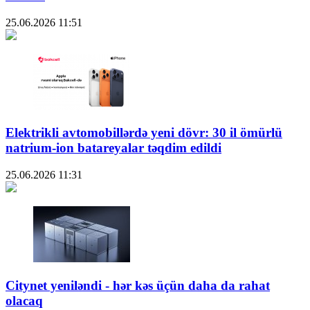
25.06.2026
11:51
Elektrikli avtomobillərdə yeni dövr: 30 il ömürlü
natrium-ion batareyalar təqdim edildi
25.06.2026
11:31
Citynet yeniləndi - hər kəs üçün daha da rahat
olacaq