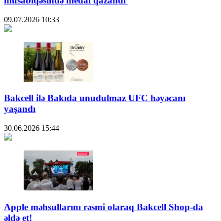
müsabiqəsində medal qazandı
09.07.2026
10:33
Bakcell ilə Bakıda unudulmaz UFC həyəcanı
yaşandı
30.06.2026
15:44
Apple məhsullarını rəsmi olaraq Bakcell Shop-da
əldə et!