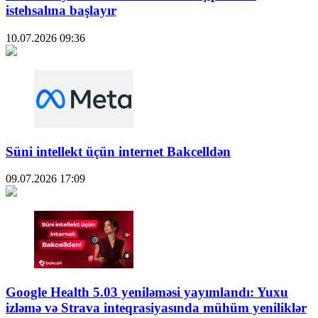
istehsalına başlayır
10.07.2026
09:36
Süni intellekt üçün internet Bakcelldən
09.07.2026
17:09
Google Health 5.03 yeniləməsi yayımlandı: Yuxu
izləmə və Strava inteqrasiyasında mühüm yeniliklər