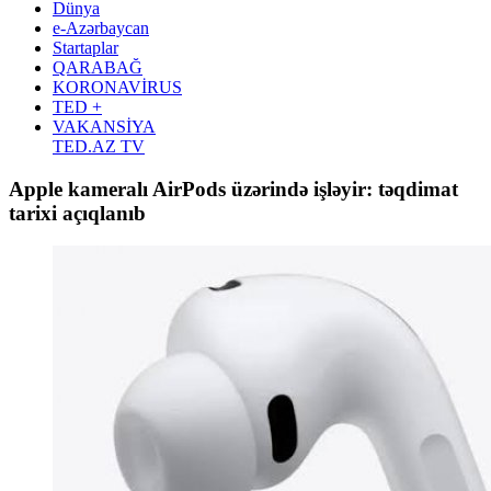
Dünya
e-Azərbaycan
Startaplar
QARABAĞ
KORONAVİRUS
TED +
VAKANSİYA
TED.AZ TV
Apple kameralı AirPods üzərində işləyir: təqdimat
tarixi açıqlanıb