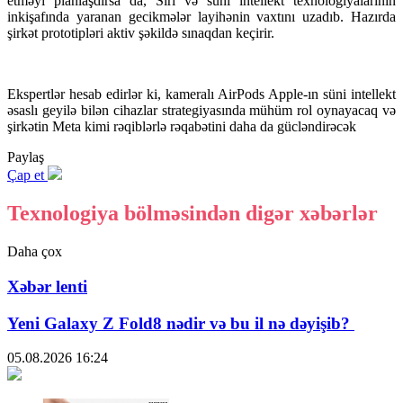
etməyi planlaşdırsa da, Siri və süni intellekt texnologiyalarının
inkişafında yaranan gecikmələr layihənin vaxtını uzadıb. Hazırda
şirkət prototipləri aktiv şəkildə sınaqdan keçirir.
Ekspertlər hesab edirlər ki, kameralı AirPods Apple-ın süni intellekt
əsaslı geyilə bilən cihazlar strategiyasında mühüm rol oynayacaq və
şirkətin Meta kimi rəqiblərlə rəqabətini daha da gücləndirəcək
Paylaş
Çap et
Texnologiya bölməsindən digər xəbərlər
Daha çox
Xəbər lenti
Yeni Galaxy Z Fold8 nədir və bu il nə dəyişib?
05.08.2026
16:24