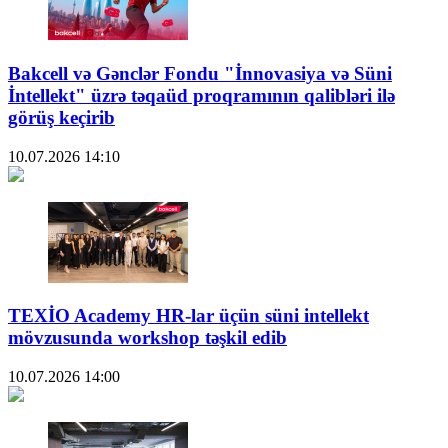
Bakcell və Gənclər Fondu "İnnovasiya və Süni
İntellekt" üzrə təqaüd proqramının qalibləri ilə
görüş keçirib
10.07.2026
14:10
TEXİO Academy HR-lar üçün süni intellekt
mövzusunda workshop təşkil edib
10.07.2026
14:00