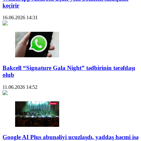
keçirir
16.06.2026
14:31
Bakcell “Signature Gala Night” tədbirinin tərəfdaşı
olub
11.06.2026
14:52
Google AI Plus abunəliyi ucuzlaşdı, yaddaş həcmi isə