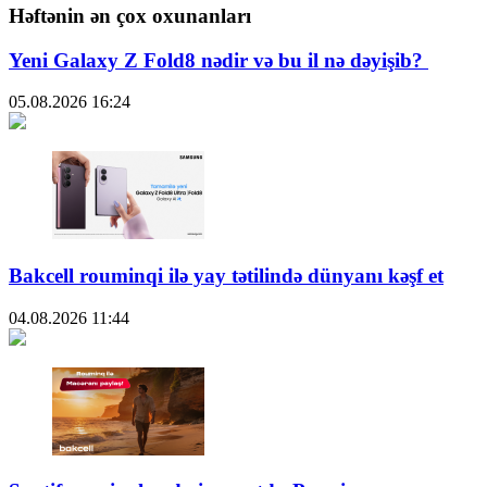
Həftənin ən çox oxunanları
Yeni Galaxy Z Fold8 nədir və bu il nə dəyişib?
05.08.2026
16:24
Bakcell rouminqi ilə yay tətilində dünyanı kəşf et
04.08.2026
11:44