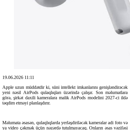
19.06.2026 11:11
Apple uzun müddətdir ki, süni intellekt imkanlarını genişləndirəcək
yeni nəsil AirPods qulaqlıqları üzərində çalışır. Son məlumatlara
görə, şirkət daxili kameralara malik AirPods modelini 2027-ci ildə
təqdim etməyi planlaşdırır.
Məlumata əsasən, qulaqlıqlarda yerləşdiriləcək kameralar adi foto və
ya video çəkmək üçün nəzərdə tutulmayacaq. Onların əsas vəzifəsi