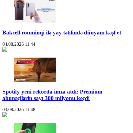
Bakcell rouminqi ilə yay tətilində dünyanı kəşf et
04.08.2026
11:44
Spotify yeni rekorda imza atdı: Premium
abunəçilərin sayı 300 milyonu keçdi
03.08.2026
11:48