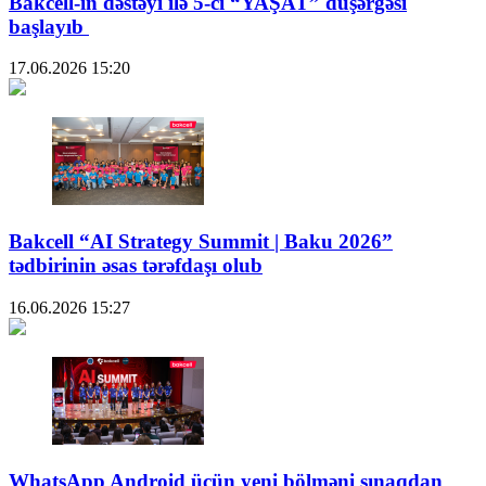
Bakcell-in dəstəyi ilə 5-ci “YAŞAT” düşərgəsi
başlayıb
17.06.2026
15:20
Bakcell “AI Strategy Summit | Baku 2026”
tədbirinin əsas tərəfdaşı olub
16.06.2026
15:27
WhatsApp Android üçün yeni bölməni sınaqdan