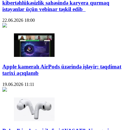
kibertəhlükəsizlik sahəsində karyera qurmaq
istəyənlər üçün vebinar təşkil edib
22.06.2026
18:00
Apple kameralı AirPods üzərində işləyir: təqdimat
tarixi açıqlanıb
19.06.2026
11:11