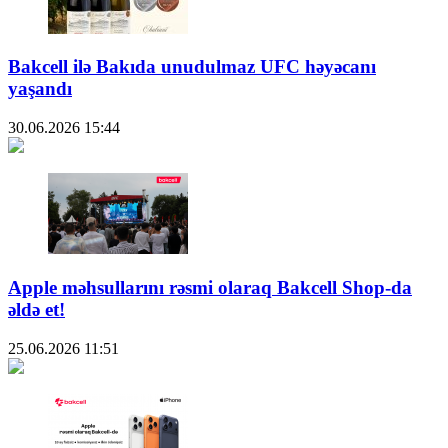
Bakcell ilə Bakıda unudulmaz UFC həyəcanı
yaşandı
30.06.2026
15:44
Apple məhsullarını rəsmi olaraq Bakcell Shop-da
əldə et!
25.06.2026
11:51