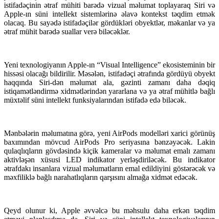
istifadəçinin ətraf mühiti barədə vizual məlumat toplayaraq Siri və
Apple-ın süni intellekt sistemlərinə əlavə kontekst təqdim etmək
olacaq. Bu sayədə istifadəçilər gördükləri obyektlər, məkanlar və ya
ətraf mühit barədə suallar verə biləcəklər.
Yeni texnologiyanın Apple-ın “Visual Intelligence” ekosisteminin bir
hissəsi olacağı bildirilir. Məsələn, istifadəçi ətrafında gördüyü obyekt
haqqında Siri-dən məlumat ala, gəzinti zamanı daha dəqiq
istiqamətləndirmə xidmətlərindən yararlana və ya ətraf mühitlə bağlı
müxtəlif süni intellekt funksiyalarından istifadə edə biləcək.
Mənbələrin məlumatına görə, yeni AirPods modelləri xarici görünüş
baxımından mövcud AirPods Pro seriyasına bənzəyəcək. Lakin
qulaqlıqların gövdəsində kiçik kameralar və məlumat emalı zamanı
aktivləşən xüsusi LED indikator yerləşdiriləcək. Bu indikator
ətrafdakı insanlara vizual məlumatların emal edildiyini göstərəcək və
məxfiliklə bağlı narahatlıqların qarşısını almağa xidmət edəcək.
Qeyd olunur ki, Apple əvvəlcə bu məhsulu daha erkən təqdim