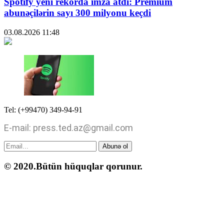
Spotify yeni rekorda imza atdı: Premium
abunəçilərin sayı 300 milyonu keçdi
03.08.2026
11:48
Tel: (+99470) 349-94-91
E-mail: press.ted.az@gmail.com
Abunə ol
© 2020.Bütün hüquqlar qorunur.