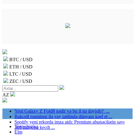
BTC / USD
ETH / USD
LTC / USD
ZEC / USD
AZ
Yeni Galaxy Z Fold8 nədir və bu il nə dəyişib? ...
Bakcell rouminqi ilə yay tətilində dünyanı kəşf et ...
Spotify yeni rekorda imza atdı: Premium abunəçilərin sayı
Texnologiya
300 milyonu keçdi ...
Elm