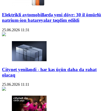
Elektrikli avtomobillərdə yeni dövr: 30 il ömürlü
natrium-ion batareyalar təqdim edildi
25.06.2026
11:31
Citynet yeniləndi - hər kəs üçün daha da rahat
olacaq
25.06.2026
11:11