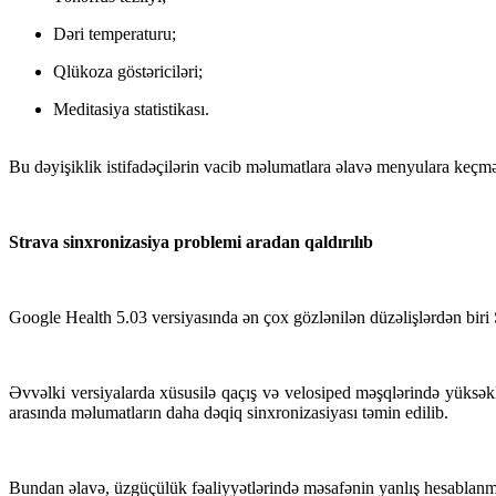
Dəri temperaturu;
Qlükoza göstəriciləri;
Meditasiya statistikası.
Bu dəyişiklik istifadəçilərin vacib məlumatlara əlavə menyulara keçmə
Strava sinxronizasiya problemi aradan qaldırılıb
Google Health 5.03 versiyasında ən çox gözlənilən düzəlişlərdən biri St
Əvvəlki versiyalarda xüsusilə qaçış və velosiped məşqlərində yüksəkl
arasında məlumatların daha dəqiq sinxronizasiyası təmin edilib.
Bundan əlavə, üzgüçülük fəaliyyətlərində məsafənin yanlış hesablanma