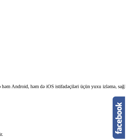
mə həm Android, həm də iOS istifadəçiləri üçün yuxu izləmə, sağlamlıq
r.