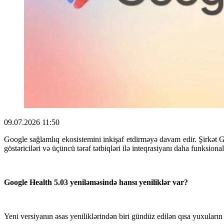
09.07.2026 11:50
Google sağlamlıq ekosistemini inkişaf etdirməyə davam edir. Şirkət G
göstəriciləri və üçüncü tərəf tətbiqləri ilə inteqrasiyanı daha funksiona
Google Health 5.03 yeniləməsində hansı yeniliklər var?
Yeni versiyanın əsas yeniliklərindən biri gündüz edilən qısa yuxuları