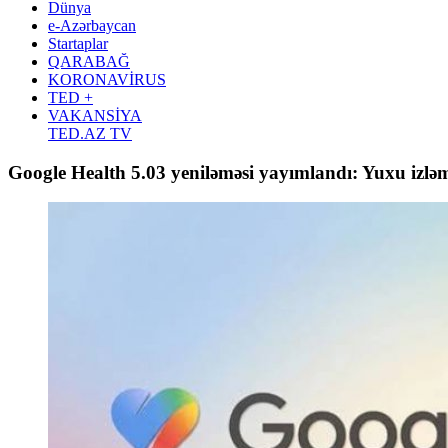
Dünya
e-Azərbaycan
Startaplar
QARABAĞ
KORONAVİRUS
TED +
VAKANSİYA
TED.AZ TV
Google Health 5.03 yeniləməsi yayımlandı: Yuxu izlə