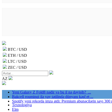
BTC / USD
ETH / USD
LTC / USD
ZEC / USD
AZ
Yeni Galaxy Z Fold8 nədir və bu il nə dəyişib? ...
Bakcell rouminqi ilə yay tətilində dünyanı kəşf et ...
Spotify yeni rekorda imza atdı: Premium abunəçilərin sayı 300 
Texnologiya
Elm