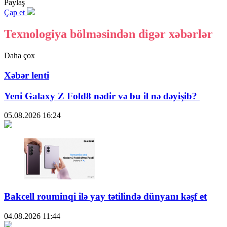
Paylaş
Çap et
Texnologiya bölməsindən digər xəbərlər
Daha çox
Xəbər lenti
Yeni Galaxy Z Fold8 nədir və bu il nə dəyişib?
05.08.2026
16:24
Bakcell rouminqi ilə yay tətilində dünyanı kəşf et
04.08.2026
11:44