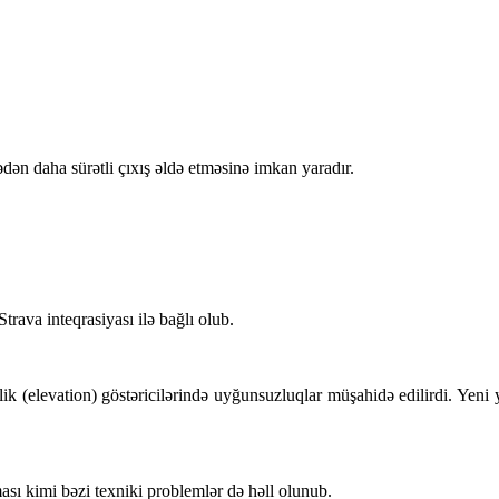
dən daha sürətli çıxış əldə etməsinə imkan yaradır.
rava inteqrasiyası ilə bağlı olub.
ik (elevation) göstəricilərində uyğunsuzluqlar müşahidə edilirdi. Yeni 
sı kimi bəzi texniki problemlər də həll olunub.