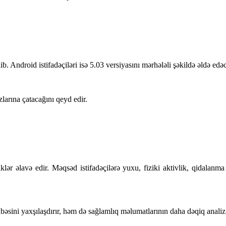
ib. Android istifadəçiləri isə 5.03 versiyasını mərhələli şəkildə əldə edəc
larına çatacağını qeyd edir.
ər əlavə edir. Məqsəd istifadəçilərə yuxu, fiziki aktivlik, qidalanma
bəsini yaxşılaşdırır, həm də sağlamlıq məlumatlarının daha dəqiq analiz 