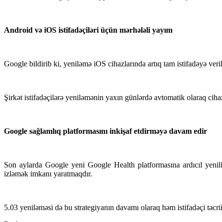
Android və iOS istifadəçiləri üçün mərhələli yayım
Google bildirib ki, yeniləmə iOS cihazlarında artıq tam istifadəyə veril
Şirkət istifadəçilərə yeniləmənin yaxın günlərdə avtomatik olaraq cihaz
Google sağlamlıq platformasını inkişaf etdirməyə davam edir
Son aylarda Google yeni Google Health platformasına ardıcıl yenilikl
izləmək imkanı yaratmaqdır.
5.03 yeniləməsi də bu strategiyanın davamı olaraq həm istifadəçi təcrü