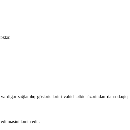
əklər.
 və digər sağlamlıq göstəricilərini vahid tətbiq üzərindən daha dəqiq
edilməsini təmin edir.