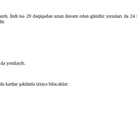
nırdı. İndi isə 20 dəqiqədən uzun davam edən gündüz yuxuları da 24 s
ir.
də yeniləyib.
da kartlar şəklində izləyə biləcəklər: