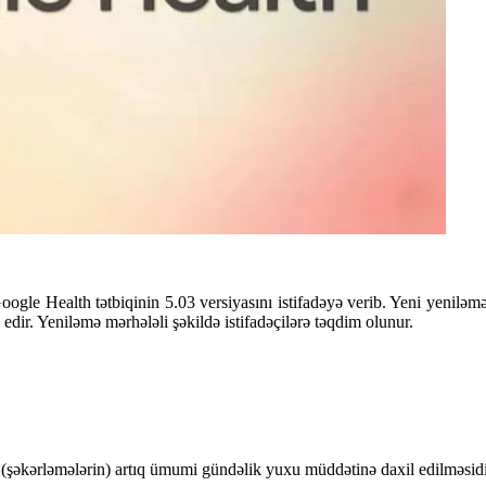
oogle Health tətbiqinin 5.03 versiyasını istifadəyə verib. Yeni yenilə
l edir. Yeniləmə mərhələli şəkildə istifadəçilərə təqdim olunur.
n (şəkərləmələrin) artıq ümumi gündəlik yuxu müddətinə daxil edilməsidi