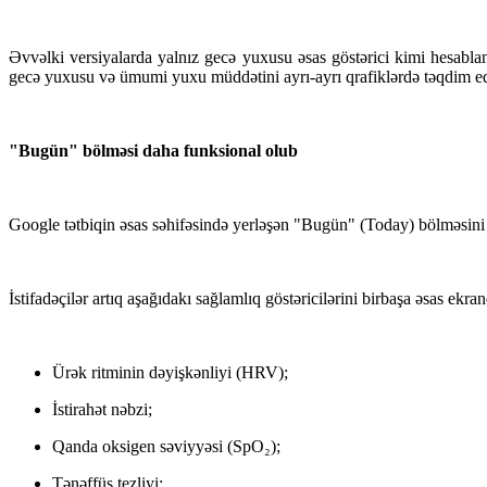
Əvvəlki versiyalarda yalnız gecə yuxusu əsas göstərici kimi hesabla
gecə yuxusu və ümumi yuxu müddətini ayrı-ayrı qrafiklərdə təqdim ed
"Bugün" bölməsi daha funksional olub
Google tətbiqin əsas səhifəsində yerləşən "Bugün" (Today) bölməsini 
İstifadəçilər artıq aşağıdakı sağlamlıq göstəricilərini birbaşa əsas ekran
Ürək ritminin dəyişkənliyi (HRV);
İstirahət nəbzi;
Qanda oksigen səviyyəsi (SpO₂);
Tənəffüs tezliyi;