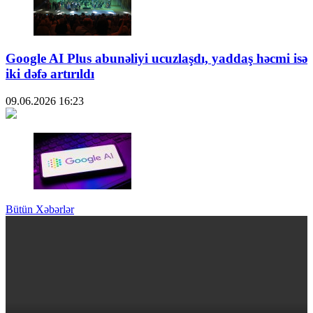
Google AI Plus abunəliyi ucuzlaşdı, yaddaş həcmi isə
iki dəfə artırıldı
09.06.2026
16:23
Bütün Xəbərlər