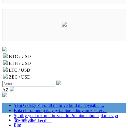
BTC / USD
ETH / USD
LTC / USD
ZEC / USD
AZ
Yeni Galaxy Z Fold8 nədir və bu il nə dəyişib? ...
Bakcell rouminqi ilə yay tətilində dünyanı kəşf et ...
Spotify yeni rekorda imza atdı: Premium abunəçilərin sayı
Texnologiya
300 milyonu keçdi ...
Elm