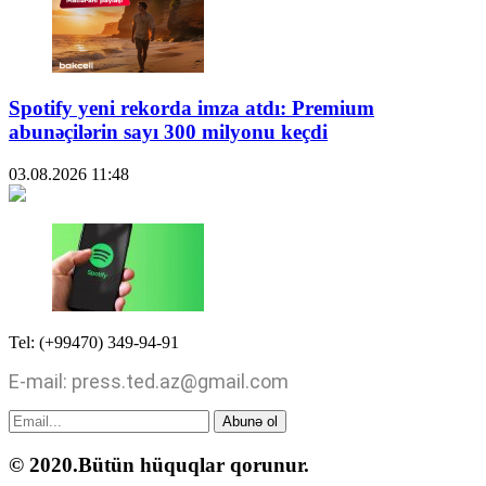
Spotify yeni rekorda imza atdı: Premium
abunəçilərin sayı 300 milyonu keçdi
03.08.2026
11:48
Tel: (+99470) 349-94-91
E-mail: press.ted.az@gmail.com
Abunə ol
© 2020.Bütün hüquqlar qorunur.