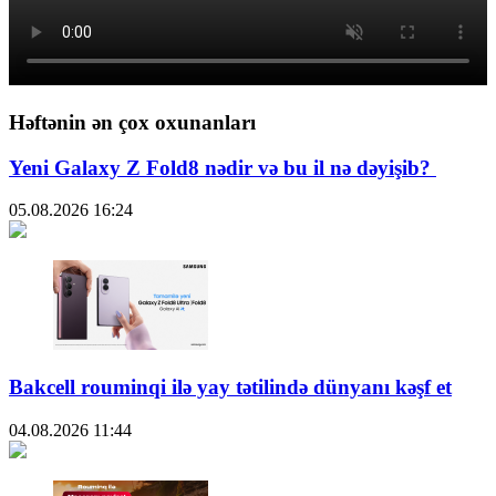
Həftənin ən çox oxunanları
Yeni Galaxy Z Fold8 nədir və bu il nə dəyişib?
05.08.2026
16:24
Bakcell rouminqi ilə yay tətilində dünyanı kəşf et
04.08.2026
11:44