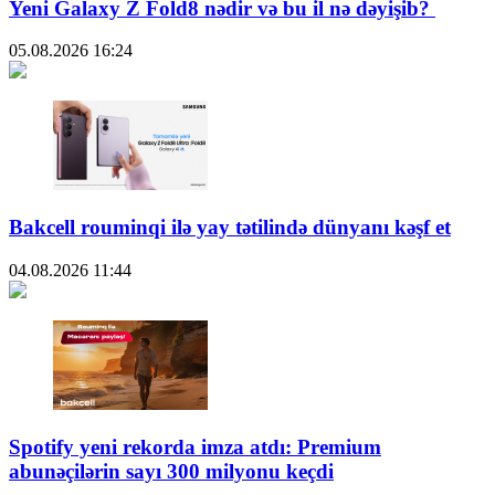
Yeni Galaxy Z Fold8 nədir və bu il nə dəyişib?
05.08.2026
16:24
Bakcell rouminqi ilə yay tətilində dünyanı kəşf et
04.08.2026
11:44
Spotify yeni rekorda imza atdı: Premium
abunəçilərin sayı 300 milyonu keçdi