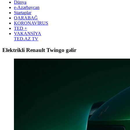
Dünya
e-Azərbaycan
Startaplar
QARABAĞ
KORONAVİRUS
TED +
VAKANSİYA
TED.AZ TV
Elektrikli Renault Twingo gəlir