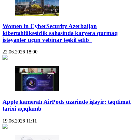
Women in CyberSecurity Azerbaijan
kibertəhlükəsizlik sahəsində karyera qurmaq
istəyənlər üçün vebinar təşkil edib
22.06.2026
18:00
Apple kameralı AirPods üzərində işləyir: təqdimat
tarixi açıqlanıb
19.06.2026
11:11