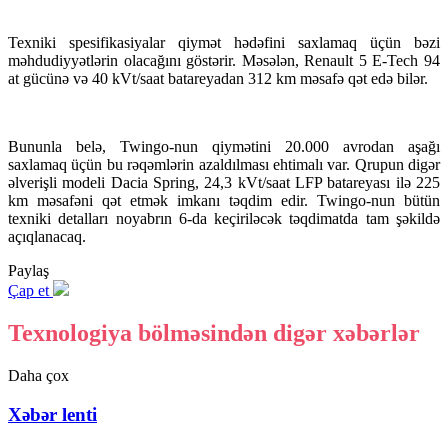
Texniki spesifikasiyalar qiymət hədəfini saxlamaq üçün bəzi
məhdudiyyətlərin olacağını göstərir. Məsələn, Renault 5 E-Tech 94
at gücünə və 40 kVt/saat batareyadan 312 km məsafə qət edə bilər.
Bununla belə, Twingo-nun qiymətini 20.000 avrodan aşağı
saxlamaq üçün bu rəqəmlərin azaldılması ehtimalı var. Qrupun digər
əlverişli modeli Dacia Spring, 24,3 kVt/saat LFP batareyası ilə 225
km məsafəni qət etmək imkanı təqdim edir. Twingo-nun bütün
texniki detalları noyabrın 6-da keçiriləcək təqdimatda tam şəkildə
açıqlanacaq.
Paylaş
Çap et
Texnologiya bölməsindən digər xəbərlər
Daha çox
Xəbər lenti