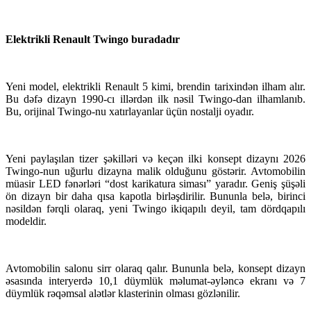
Elektrikli Renault Twingo buradadır
Yeni model, elektrikli Renault 5 kimi, brendin tarixindən ilham alır.
Bu dəfə dizayn 1990-cı illərdən ilk nəsil Twingo-dan ilhamlanıb.
Bu, orijinal Twingo-nu xatırlayanlar üçün nostalji oyadır.
Yeni paylaşılan tizer şəkilləri və keçən ilki konsept dizaynı 2026
Twingo-nun uğurlu dizayna malik olduğunu göstərir. Avtomobilin
müasir LED fənərləri “dost karikatura siması” yaradır. Geniş şüşəli
ön dizayn bir daha qısa kapotla birləşdirilir. Bununla belə, birinci
nəsildən fərqli olaraq, yeni Twingo ikiqapılı deyil, tam dördqapılı
modeldir.
Avtomobilin salonu sirr olaraq qalır. Bununla belə, konsept dizayn
əsasında interyerdə 10,1 düymlük məlumat-əyləncə ekranı və 7
düymlük rəqəmsal alətlər klasterinin olması gözlənilir.