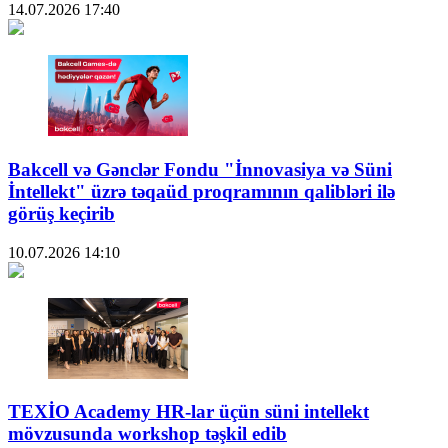
14.07.2026
17:40
Bakcell və Gənclər Fondu "İnnovasiya və Süni
İntellekt" üzrə təqaüd proqramının qalibləri ilə
görüş keçirib
10.07.2026
14:10
TEXİO Academy HR-lar üçün süni intellekt
mövzusunda workshop təşkil edib