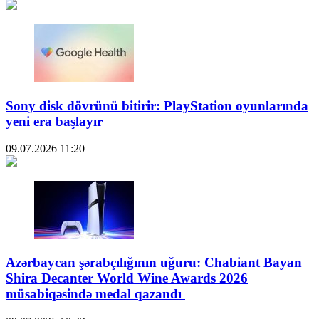
Sony disk dövrünü bitirir: PlayStation oyunlarında
yeni era başlayır
09.07.2026
11:20
Azərbaycan şərabçılığının uğuru: Chabiant Bayan
Shira Decanter World Wine Awards 2026
müsabiqəsində medal qazandı