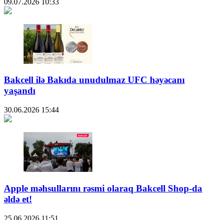
09.07.2026
10:33
Bakcell ilə Bakıda unudulmaz UFC həyəcanı
yaşandı
30.06.2026
15:44
Apple məhsullarını rəsmi olaraq Bakcell Shop-da
əldə et!
25.06.2026
11:51