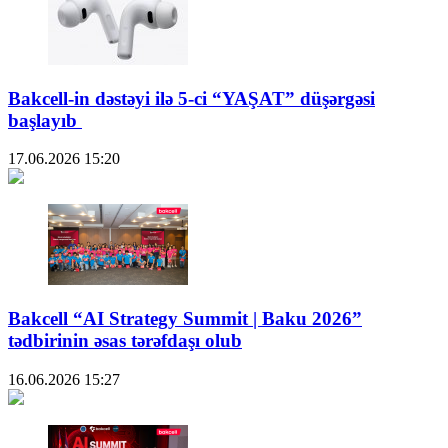
Bakcell-in dəstəyi ilə 5-ci “YAŞAT” düşərgəsi
başlayıb
17.06.2026
15:20
Bakcell “AI Strategy Summit | Baku 2026”
tədbirinin əsas tərəfdaşı olub
16.06.2026
15:27