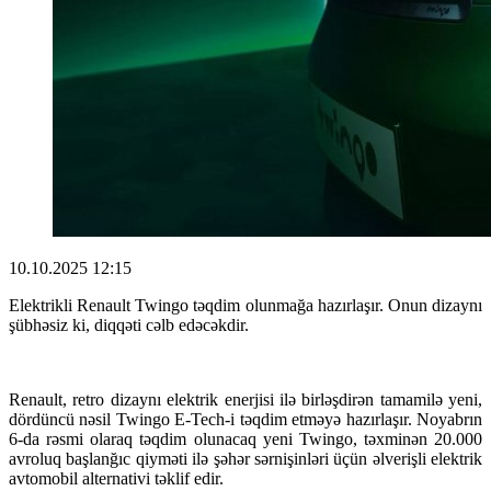
10.10.2025 12:15
Elektrikli Renault Twingo təqdim olunmağa hazırlaşır. Onun dizaynı
şübhəsiz ki, diqqəti cəlb edəcəkdir.
Renault, retro dizaynı elektrik enerjisi ilə birləşdirən tamamilə yeni,
dördüncü nəsil Twingo E-Tech-i təqdim etməyə hazırlaşır. Noyabrın
6-da rəsmi olaraq təqdim olunacaq yeni Twingo, təxminən 20.000
avroluq başlanğıc qiyməti ilə şəhər sərnişinləri üçün əlverişli elektrik
avtomobil alternativi təklif edir.