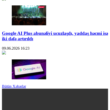
Google AI Plus abunəliyi ucuzlaşdı, yaddaş həcmi isə
iki dəfə artırıldı
09.06.2026
16:23
Bütün Xəbərlər