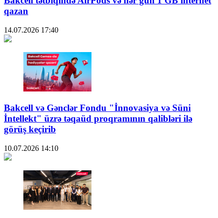
Bakcell tətbiqində AirPods və hər gün 1 GB internet
qazan
14.07.2026
17:40
Bakcell və Gənclər Fondu "İnnovasiya və Süni
İntellekt" üzrə təqaüd proqramının qalibləri ilə
görüş keçirib
10.07.2026
14:10