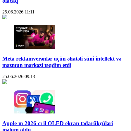
olacaq
25.06.2026
11:11
Meta reklamverənlər üçün əhatəli süni intellekt və
məzmun mərkəzi təqdim etdi
25.06.2026
09:13
Apple-ın 2026-cı il OLED ekran tədarükçüləri
məlum oldu