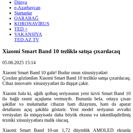
Dünya
e-Azərbaycan
Startaplar
QARABAĞ
KORONAVİRUS
TED +
VAKANSİYA
TED.AZ TV
Xiaomi Smart Band 10 tezliklə satışa çıxarılacaq
05.06.2025 15:14
Xiaomi Smart Band 10 gəlir! Budur onun xüsusiyyətləri
Çoxdan gözlənilən Xiaomi Smart Band 10 tezliklə satışa çıxarılacaq.
Cihaz innovativ xüsusiyyətləri ilə diqqət çəkir.
Xiaomi hələ ki, ağıllı qolbaq seriyasının yeni üzvü Smart Band 10
ilə bağlı rəsmi açıqlama verməyib. Bununla belə, ortaya çıxan
şəkillər və məlumatlar cihazın həm dizaynını, həm də aparat
detallarını açıq şəkildə göstərir. Yeni model seriyanın əvvəlki
versiyaları ilə müqayisədə daha böyük ekrana və təkmilləşdirilmiş
texniki xüsusiyyətlərə malik olacaq.
Xiaomi Smart Band 10-un 1,72 düymlük AMOLED ekranla