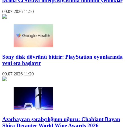
izləmə və Strava inteqrasiyasında mühüm yeniliklər
09.07.2026
11:50
Sony disk dövrünü bitirir: PlayStation oyunlarında
yeni era başlayır
09.07.2026
11:20
Azərbaycan şərabçılığının uğuru: Chabiant Bayan
Shira Decanter World Wine Awards 2026