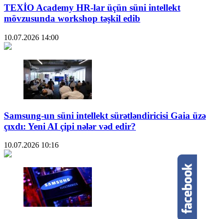
TEXİO Academy HR-lar üçün süni intellekt
mövzusunda workshop təşkil edib
10.07.2026
14:00
Samsung-un süni intellekt sürətləndiricisi Gaia üzə
çıxdı: Yeni AI çipi nələr vəd edir?
10.07.2026
10:16