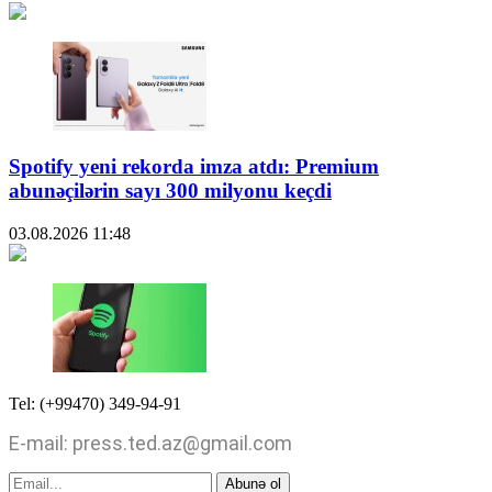
Spotify yeni rekorda imza atdı: Premium
abunəçilərin sayı 300 milyonu keçdi
03.08.2026
11:48
Tel: (+99470) 349-94-91
E-mail: press.ted.az@gmail.com
Abunə ol