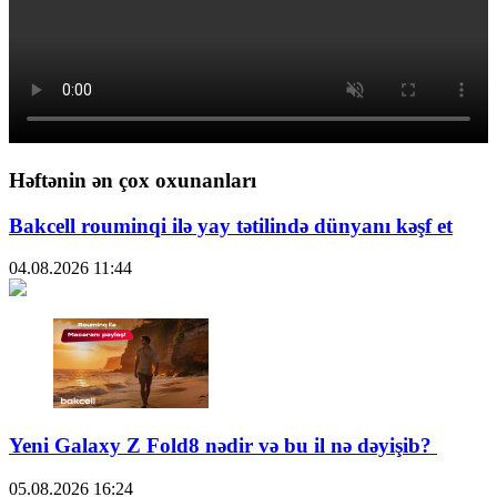
Həftənin ən çox oxunanları
Bakcell rouminqi ilə yay tətilində dünyanı kəşf et
04.08.2026
11:44
Yeni Galaxy Z Fold8 nədir və bu il nə dəyişib?
05.08.2026
16:24