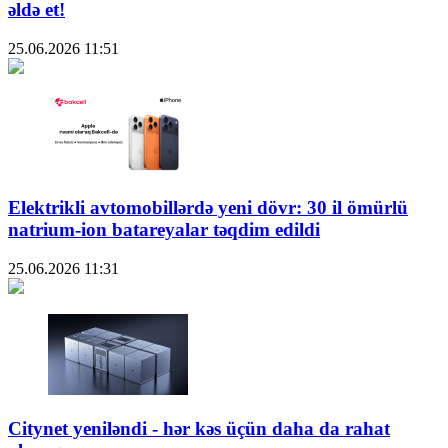
əldə et!
25.06.2026
11:51
Elektrikli avtomobillərdə yeni dövr: 30 il ömürlü
natrium-ion batareyalar təqdim edildi
25.06.2026
11:31
Citynet yeniləndi - hər kəs üçün daha da rahat