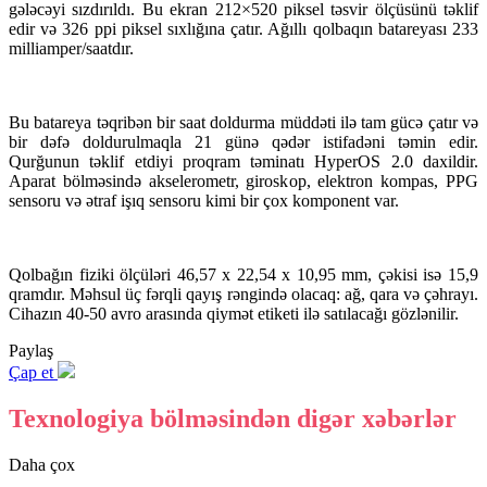
gələcəyi sızdırıldı. Bu ekran 212×520 piksel təsvir ölçüsünü təklif
edir və 326 ppi piksel sıxlığına çatır. Ağıllı qolbaqın batareyası 233
milliamper/saatdır.
Bu batareya təqribən bir saat doldurma müddəti ilə tam gücə çatır və
bir dəfə doldurulmaqla 21 günə qədər istifadəni təmin edir.
Qurğunun təklif etdiyi proqram təminatı HyperOS 2.0 daxildir.
Aparat bölməsində akselerometr, giroskop, elektron kompas, PPG
sensoru və ətraf işıq sensoru kimi bir çox komponent var.
Qolbağın fiziki ölçüləri 46,57 x 22,54 x 10,95 mm, çəkisi isə 15,9
qramdır. Məhsul üç fərqli qayış rəngində olacaq: ağ, qara və çəhrayı.
Cihazın 40-50 avro arasında qiymət etiketi ilə satılacağı gözlənilir.
Paylaş
Çap et
Texnologiya bölməsindən digər xəbərlər
Daha çox