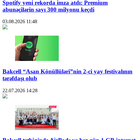
Spotify yeni rekorda imza atdı: Premium
abunəçilərin sayı 300 milyonu keçdi
03.08.2026
11:48
Bakcell “Asan Könüllüləri”nin 2-ci yay festivalının
tərəfdaşı olub
22.07.2026
14:28