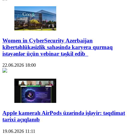
Women in CyberSecurity Azerbaijan
kibertəhlükəsizlik sahəsində karyera qurmaq
istəyənlər üçün vebinar təşkil edib
22.06.2026
18:00
Apple kameralı AirPods üzərində işləyir: təqdimat
tarixi açıqlanıb
19.06.2026
11:11