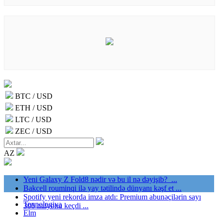
BTC / USD
ETH / USD
LTC / USD
ZEC / USD
AZ
Yeni Galaxy Z Fold8 nədir və bu il nə dəyişib? ...
Bakcell rouminqi ilə yay tətilində dünyanı kəşf et ...
Spotify yeni rekorda imza atdı: Premium abunəçilərin sayı
Texnologiya
300 milyonu keçdi ...
Elm