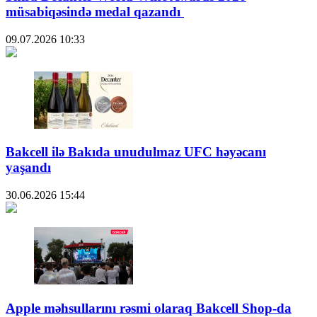
müsabiqəsində medal qazandı
09.07.2026
10:33
Bakcell ilə Bakıda unudulmaz UFC həyəcanı
yaşandı
30.06.2026
15:44
Apple məhsullarını rəsmi olaraq Bakcell Shop-da