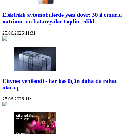
Elektrikli avtomobillərdə yeni dövr: 30 il ömürlü
natrium-ion batareyalar təqdim edildi
25.06.2026
11:31
Citynet yeniləndi - hər kəs üçün daha da rahat
olacaq
25.06.2026
11:11