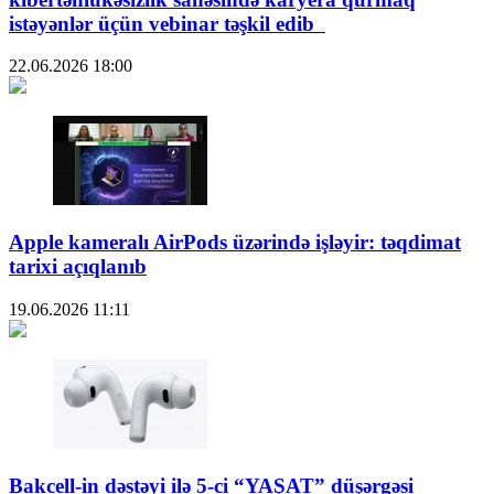
istəyənlər üçün vebinar təşkil edib
22.06.2026
18:00
Apple kameralı AirPods üzərində işləyir: təqdimat
tarixi açıqlanıb
19.06.2026
11:11
Bakcell-in dəstəyi ilə 5-ci “YAŞAT” düşərgəsi