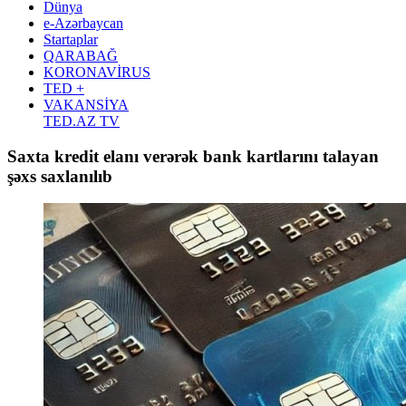
Dünya
e-Azərbaycan
Startaplar
QARABAĞ
KORONAVİRUS
TED +
VAKANSİYA
TED.AZ TV
Saxta kredit elanı verərək bank kartlarını talayan
şəxs saxlanılıb