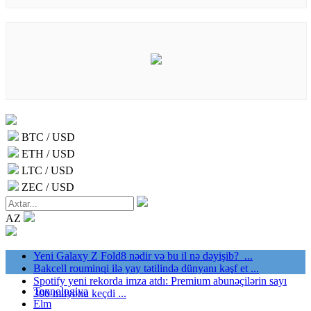
BTC / USD
ETH / USD
LTC / USD
ZEC / USD
AZ
Yeni Galaxy Z Fold8 nədir və bu il nə dəyişib? ...
Bakcell rouminqi ilə yay tətilində dünyanı kəşf et ...
Spotify yeni rekorda imza atdı: Premium abunəçilərin sayı
Texnologiya
300 milyonu keçdi ...
Elm