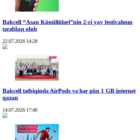
Bakcell “Asan Könüllüləri”nin 2-ci yay festivalının
tərəfdaşı olub
22.07.2026
14:28
Bakcell tətbiqində AirPods və hər gün 1 GB internet
qazan
14.07.2026
17:40