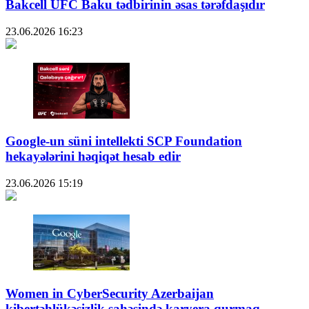
Bakcell UFC Baku tədbirinin əsas tərəfdaşıdır
23.06.2026
16:23
Google-un süni intellekti SCP Foundation
hekayələrini həqiqət hesab edir
23.06.2026
15:19
Women in CyberSecurity Azerbaijan
kibertəhlükəsizlik sahəsində karyera qurmaq