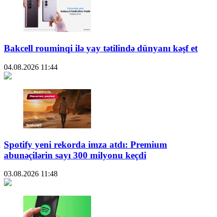
Bakcell rouminqi ilə yay tətilində dünyanı kəşf et
04.08.2026
11:44
Spotify yeni rekorda imza atdı: Premium
abunəçilərin sayı 300 milyonu keçdi
03.08.2026
11:48