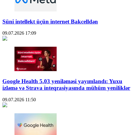
Süni intellekt üçün internet Bakcelldən
09.07.2026
17:09
Google Health 5.03 yeniləməsi yayımlandı: Yuxu
izləmə və Strava inteqrasiyasında mühüm yeniliklər
09.07.2026
11:50