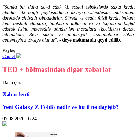
"Sonda bir daha qeyd edək ki, sosial şəbəkələrdə saxta kredit
elanları ilə bağlı paylaşımlarla üzləşən vətəndaşlar maksimum
dərəcədə ehtiyatlı olmalıdırlar. Sürətli və aşağı faizli kredit imkanı
kimi başlıqlı elanlara, bankların adlarını və ya loqolarını təqlid
edərək fişinq məqsədilə göndərilən mesajlara (keçidlərə) diqqət
edilməlidir. Belə saxta və imitasiyalı məlumatlara etibar
etməməyiniz tövsiyə olunur",
- deyə məlumatda qeyd edilib.
Paylaş
Çap et
TED + bölməsindən digər xəbərlər
Daha çox
Xəbər lenti
Yeni Galaxy Z Fold8 nədir və bu il nə dəyişib?
05.08.2026
16:24