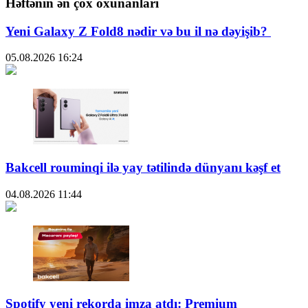
Həftənin ən çox oxunanları
Yeni Galaxy Z Fold8 nədir və bu il nə dəyişib?
05.08.2026
16:24
Bakcell rouminqi ilə yay tətilində dünyanı kəşf et
04.08.2026
11:44
Spotify yeni rekorda imza atdı: Premium