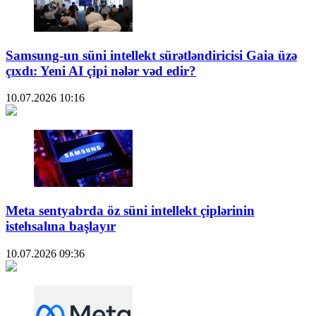
Samsung-un süni intellekt sürətləndiricisi Gaia üzə
çıxdı: Yeni AI çipi nələr vəd edir?
10.07.2026
10:16
Meta sentyabrda öz süni intellekt çiplərinin
istehsalına başlayır
10.07.2026
09:36