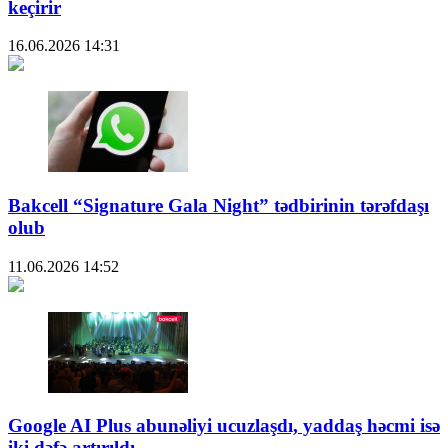
keçirir
16.06.2026
14:31
Bakcell “Signature Gala Night” tədbirinin tərəfdaşı
olub
11.06.2026
14:52
Google AI Plus abunəliyi ucuzlaşdı, yaddaş həcmi isə
iki dəfə artırıldı