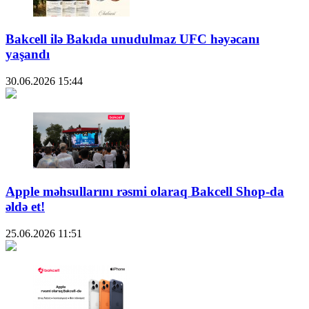
Bakcell ilə Bakıda unudulmaz UFC həyəcanı
yaşandı
30.06.2026
15:44
Apple məhsullarını rəsmi olaraq Bakcell Shop-da
əldə et!
25.06.2026
11:51