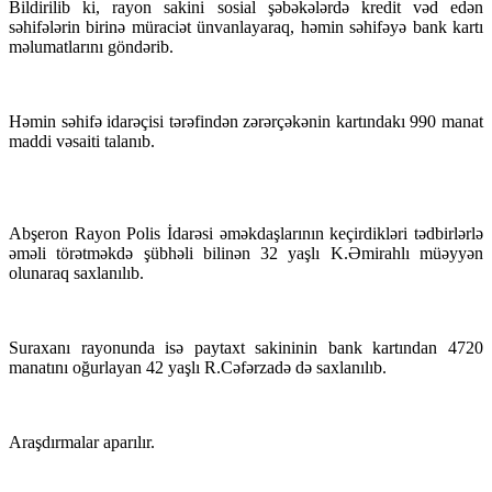
Bildirilib ki, rayon sakini sosial şəbəkələrdə kredit vəd edən
səhifələrin birinə müraciət ünvanlayaraq, həmin səhifəyə bank kartı
məlumatlarını göndərib.
Həmin səhifə idarəçisi tərəfindən zərərçəkənin kartındakı 990 manat
maddi vəsaiti talanıb.
Abşeron Rayon Polis İdarəsi əməkdaşlarının keçirdikləri tədbirlərlə
əməli törətməkdə şübhəli bilinən 32 yaşlı K.Əmirahlı müəyyən
olunaraq saxlanılıb.
Suraxanı rayonunda isə paytaxt sakininin bank kartından 4720
manatını oğurlayan 42 yaşlı R.Cəfərzadə də saxlanılıb.
Araşdırmalar aparılır.