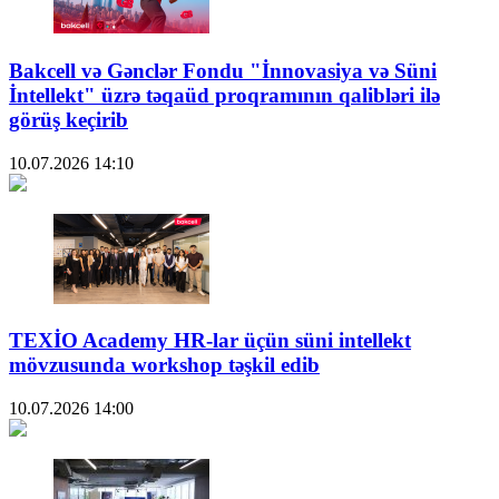
Bakcell və Gənclər Fondu "İnnovasiya və Süni
İntellekt" üzrə təqaüd proqramının qalibləri ilə
görüş keçirib
10.07.2026
14:10
TEXİO Academy HR-lar üçün süni intellekt
mövzusunda workshop təşkil edib
10.07.2026
14:00