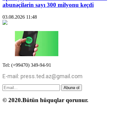
abunəçilərin sayı 300 milyonu keçdi
03.08.2026
11:48
Tel: (+99470) 349-94-91
E-mail: press.ted.az@gmail.com
Abunə ol
© 2020.Bütün hüquqlar qorunur.