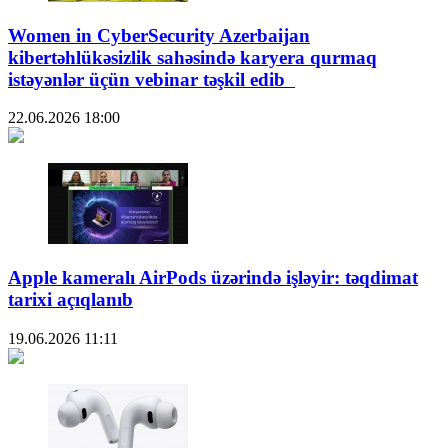
Women in CyberSecurity Azerbaijan
kibertəhlükəsizlik sahəsində karyera qurmaq
istəyənlər üçün vebinar təşkil edib
22.06.2026
18:00
Apple kameralı AirPods üzərində işləyir: təqdimat
tarixi açıqlanıb
19.06.2026
11:11