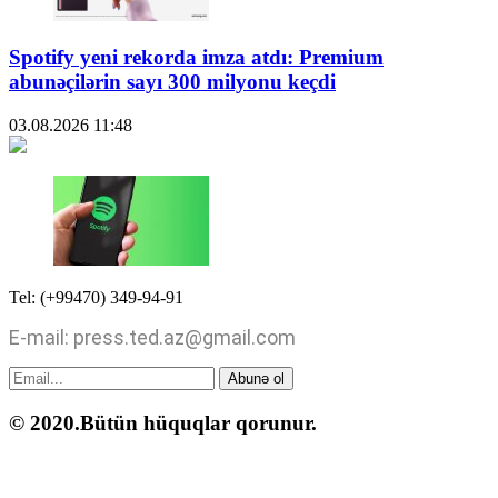
Spotify yeni rekorda imza atdı: Premium
abunəçilərin sayı 300 milyonu keçdi
03.08.2026
11:48
Tel: (+99470) 349-94-91
E-mail: press.ted.az@gmail.com
Abunə ol
© 2020.Bütün hüquqlar qorunur.