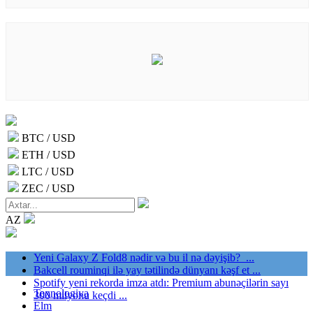
BTC / USD
ETH / USD
LTC / USD
ZEC / USD
AZ
Yeni Galaxy Z Fold8 nədir və bu il nə dəyişib? ...
Bakcell rouminqi ilə yay tətilində dünyanı kəşf et ...
Spotify yeni rekorda imza atdı: Premium abunəçilərin sayı
Texnologiya
300 milyonu keçdi ...
Elm