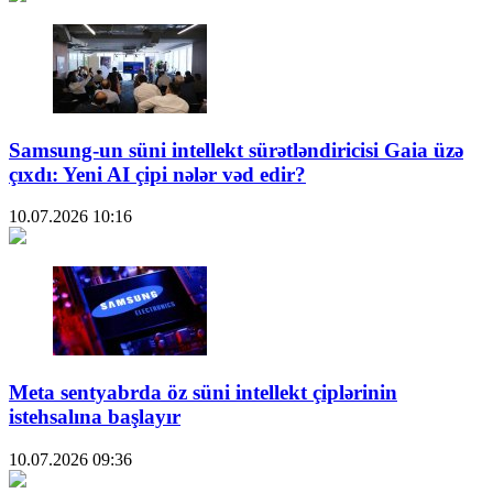
Samsung-un süni intellekt sürətləndiricisi Gaia üzə
çıxdı: Yeni AI çipi nələr vəd edir?
10.07.2026
10:16
Meta sentyabrda öz süni intellekt çiplərinin
istehsalına başlayır
10.07.2026
09:36