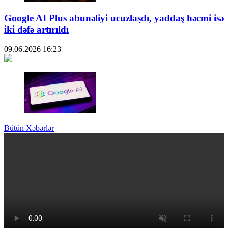
Google AI Plus abunəliyi ucuzlaşdı, yaddaş həcmi isə
iki dəfə artırıldı
09.06.2026
16:23
Bütün Xəbərlər