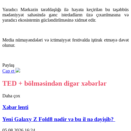
Yaradıcı Mərkəzin tərəfdaşlığı ilə həyata keçirilən bu təşəbbüs
mədəniyyət sahəsində gənc istedadların üzə çıxarılmasına və
yaradıcı ekosistemin gücləndirilməsinə xidmət edir.
Media nümayəndələri və ictimaiyyət festivalda iştirak etməyə dəvət
olunur.
Paylaş
Çap et
TED + bölməsindən digər xəbərlər
Daha çox
Xəbər lenti
Yeni Galaxy Z Fold8 nədir və bu il nə dəyişib?
05.08.2026
16:24