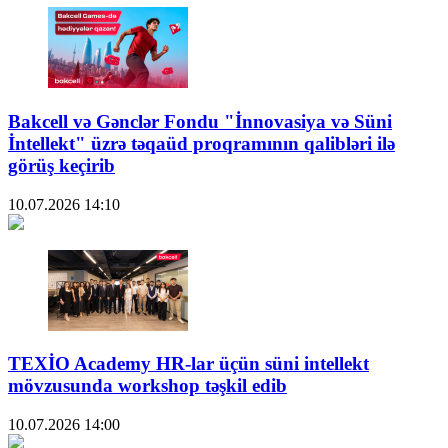
Bakcell və Gənclər Fondu "İnnovasiya və Süni
İntellekt" üzrə təqaüd proqramının qalibləri ilə
görüş keçirib
10.07.2026
14:10
TEXİO Academy HR-lar üçün süni intellekt
mövzusunda workshop təşkil edib
10.07.2026
14:00