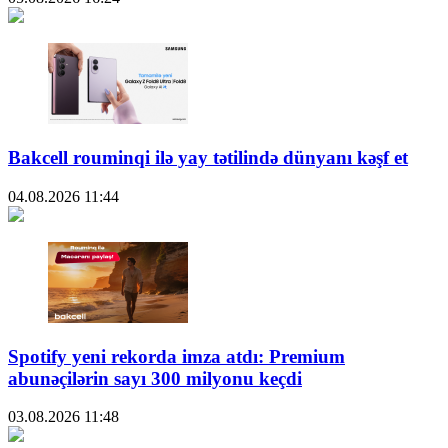
Bakcell rouminqi ilə yay tətilində dünyanı kəşf et
04.08.2026
11:44
Spotify yeni rekorda imza atdı: Premium
abunəçilərin sayı 300 milyonu keçdi
03.08.2026
11:48