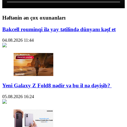
Həftənin ən çox oxunanları
Bakcell rouminqi ilə yay tətilində dünyanı kəşf et
04.08.2026
11:44
Yeni Galaxy Z Fold8 nədir və bu il nə dəyişib?
05.08.2026
16:24