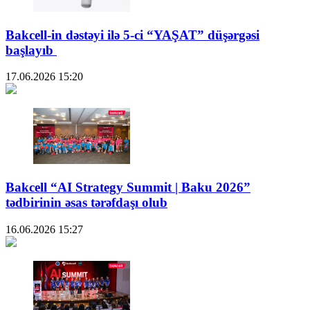
Bakcell-in dəstəyi ilə 5-ci “YAŞAT” düşərgəsi
başlayıb
17.06.2026
15:20
Bakcell “AI Strategy Summit | Baku 2026”
tədbirinin əsas tərəfdaşı olub
16.06.2026
15:27