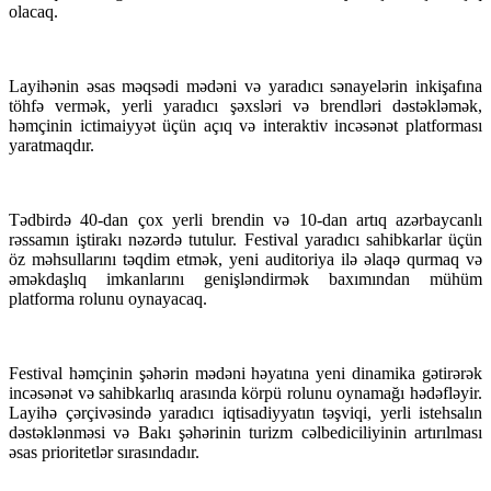
olacaq.
Layihənin əsas məqsədi mədəni və yaradıcı sənayelərin inkişafına
töhfə vermək, yerli yaradıcı şəxsləri və brendləri dəstəkləmək,
həmçinin ictimaiyyət üçün açıq və interaktiv incəsənət platforması
yaratmaqdır.
Tədbirdə 40-dan çox yerli brendin və 10-dan artıq azərbaycanlı
rəssamın iştirakı nəzərdə tutulur. Festival yaradıcı sahibkarlar üçün
öz məhsullarını təqdim etmək, yeni auditoriya ilə əlaqə qurmaq və
əməkdaşlıq imkanlarını genişləndirmək baxımından mühüm
platforma rolunu oynayacaq.
Festival həmçinin şəhərin mədəni həyatına yeni dinamika gətirərək
incəsənət və sahibkarlıq arasında körpü rolunu oynamağı hədəfləyir.
Layihə çərçivəsində yaradıcı iqtisadiyyatın təşviqi, yerli istehsalın
dəstəklənməsi və Bakı şəhərinin turizm cəlbediciliyinin artırılması
əsas prioritetlər sırasındadır.