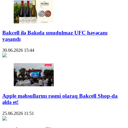
Bakcell ilə Bakıda unudulmaz UFC həyəcanı
yaşandı
30.06.2026
15:44
Apple məhsullarını rəsmi olaraq Bakcell Shop-da
əldə et!
25.06.2026
11:51