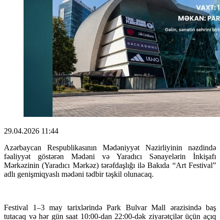
29.04.2026 11:44
Azərbaycan Respublikasının Mədəniyyət Nazirliyinin nəzdində
fəaliyyət göstərən Mədəni və Yaradıcı Sənayelərin İnkişafı
Mərkəzinin (Yaradıcı Mərkəz) tərəfdaşlığı ilə Bakıda “Art Festival”
adlı genişmiqyaslı mədəni tədbir təşkil olunacaq.
Festival 1–3 may tarixlərində Park Bulvar Mall ərazisində baş
tutacaq və hər gün saat 10:00-dan 22:00-dək ziyarətçilər üçün açıq