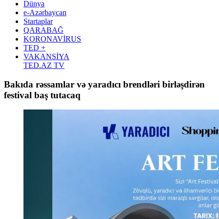
Dünya
e-Azərbaycan
Startaplar
QARABAĞ
KORONAVİRUS
TED +
VAKANSİYA
TED.AZ TV
Bakıda rəssamlar və yaradıcı brendləri birləşdirən
festival baş tutacaq