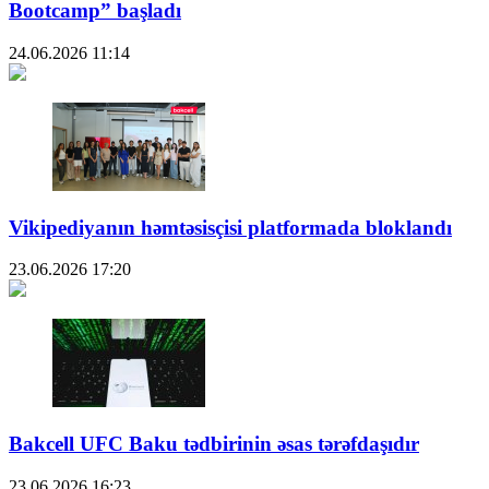
Bootcamp” başladı
24.06.2026
11:14
Vikipediyanın həmtəsisçisi platformada bloklandı
23.06.2026
17:20
Bakcell UFC Baku tədbirinin əsas tərəfdaşıdır
23.06.2026
16:23