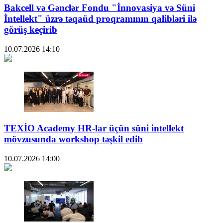
Bakcell və Gənclər Fondu "İnnovasiya və Süni
İntellekt" üzrə təqaüd proqramının qalibləri ilə
görüş keçirib
10.07.2026
14:10
TEXİO Academy HR-lar üçün süni intellekt
mövzusunda workshop təşkil edib
10.07.2026
14:00