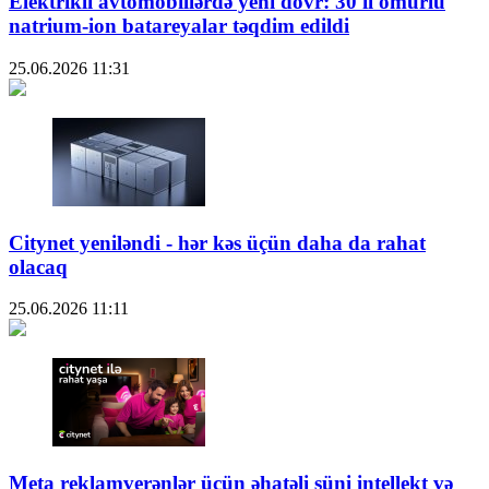
Elektrikli avtomobillərdə yeni dövr: 30 il ömürlü
natrium-ion batareyalar təqdim edildi
25.06.2026
11:31
Citynet yeniləndi - hər kəs üçün daha da rahat
olacaq
25.06.2026
11:11
Meta reklamverənlər üçün əhatəli süni intellekt və