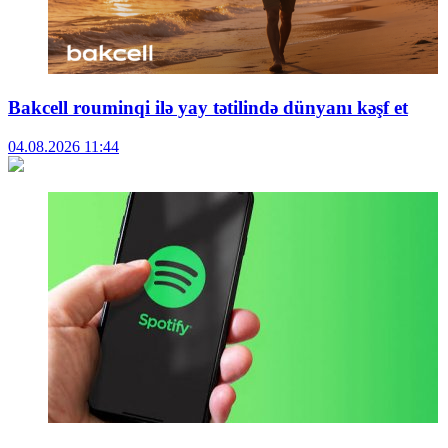
Bakcell rouminqi ilə yay tətilində dünyanı kəşf et
04.08.2026
11:44