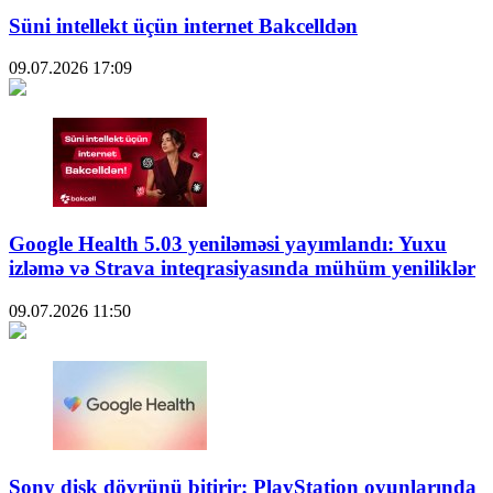
Süni intellekt üçün internet Bakcelldən
09.07.2026
17:09
Google Health 5.03 yeniləməsi yayımlandı: Yuxu
izləmə və Strava inteqrasiyasında mühüm yeniliklər
09.07.2026
11:50
Sony disk dövrünü bitirir: PlayStation oyunlarında