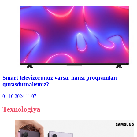
Smart televizorunuz varsa, hansı proqramları
quraşdırmalısınız?
01.10.2024
11:07
Texnologiya