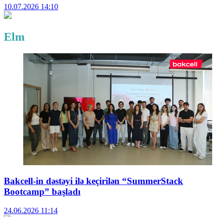
10.07.2026
14:10
Elm
Bakcell-in dəstəyi ilə keçirilən “SummerStack
Bootcamp” başladı
24.06.2026
11:14