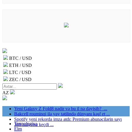
BTC / USD
ETH / USD
LTC / USD
ZEC / USD
AZ
Yeni Galaxy Z Fold8 nədir və bu il nə dəyişib? ...
Bakcell rouminqi ilə yay tətilində dünyanı kəşf et ...
Spotify yeni rekorda imza atdı: Premium abunəçilərin sayı
Texnologiya
300 milyonu keçdi ...
Elm