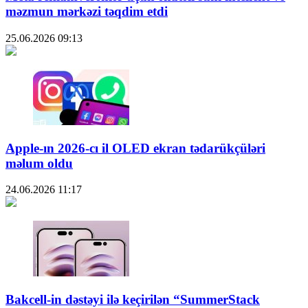
məzmun mərkəzi təqdim etdi
25.06.2026
09:13
Apple-ın 2026-cı il OLED ekran tədarükçüləri
məlum oldu
24.06.2026
11:17
Bakcell-in dəstəyi ilə keçirilən “SummerStack