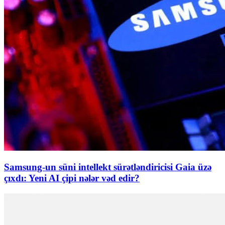
Samsung-un süni intellekt sürətləndiricisi Gaia üzə
çıxdı: Yeni AI çipi nələr vəd edir?