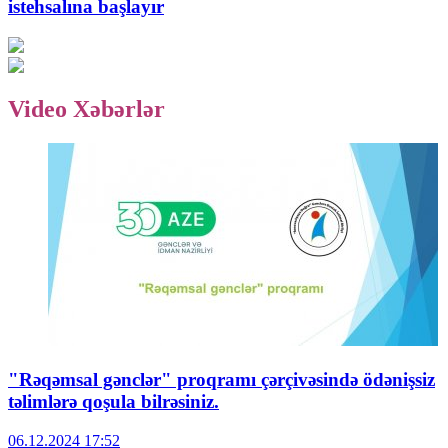
istehsalına başlayır
Video Xəbərlər
"Rəqəmsal gənclər" proqramı çərçivəsində ödənişsiz
təlimlərə qoşula bilrəsiniz.
06.12.2024
17:52