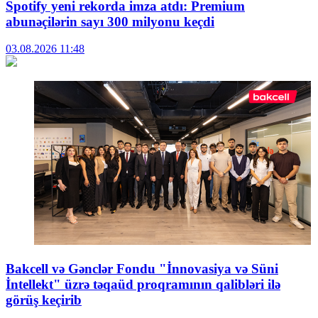
Spotify yeni rekorda imza atdı: Premium
abunəçilərin sayı 300 milyonu keçdi
03.08.2026
11:48
Bakcell və Gənclər Fondu "İnnovasiya və Süni
İntellekt" üzrə təqaüd proqramının qalibləri ilə
görüş keçirib