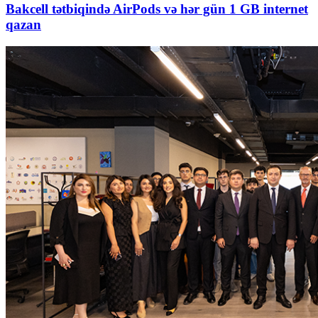
Bakcell tətbiqində AirPods və hər gün 1 GB internet
qazan