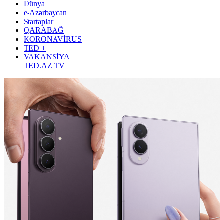
Dünya
e-Azərbaycan
Startaplar
QARABAĞ
KORONAVİRUS
TED +
VAKANSİYA
TED.AZ TV