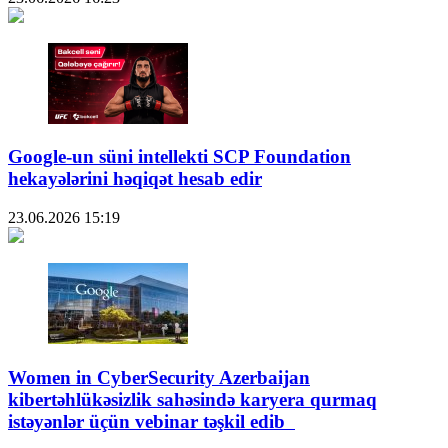
Google-un süni intellekti SCP Foundation
hekayələrini həqiqət hesab edir
23.06.2026
15:19
Women in CyberSecurity Azerbaijan
kibertəhlükəsizlik sahəsində karyera qurmaq
istəyənlər üçün vebinar təşkil edib