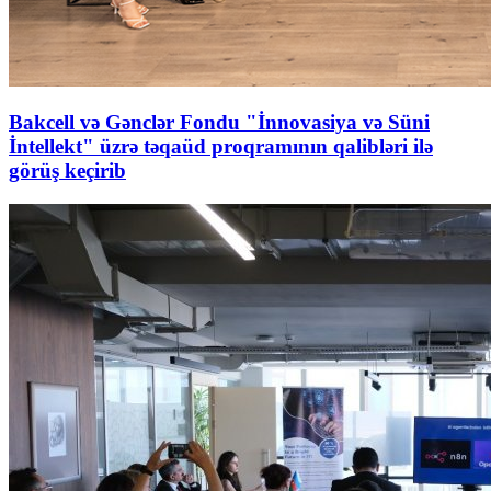
Bakcell və Gənclər Fondu "İnnovasiya və Süni
İntellekt" üzrə təqaüd proqramının qalibləri ilə
görüş keçirib