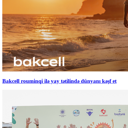
Bakcell rouminqi ilə yay tətilində dünyanı kəşf et