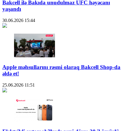
Bakcell ilə Bakıda unudulmaz UFC həyəcanı
yaşandı
30.06.2026
15:44
Apple məhsullarını rəsmi olaraq Bakcell Shop-da
əldə et!
25.06.2026
11:51