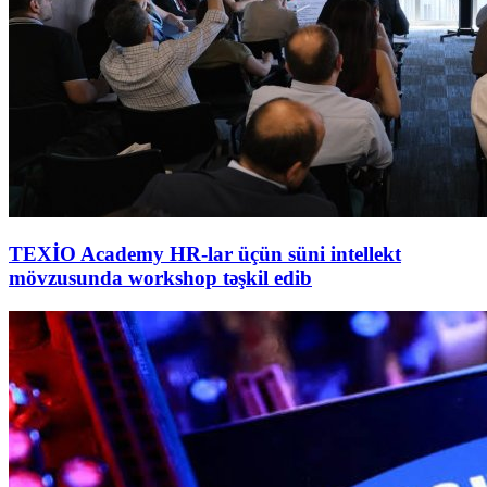
TEXİO Academy HR-lar üçün süni intellekt
mövzusunda workshop təşkil edib